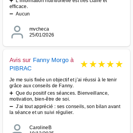
➕ L'information nutritionelle est tres claire et
efficace.
➖ Aucun
mvcheca
25/01/2026
Avis sur
Fanny Morgo
à
★
★
★
★
★
PIBRAC
Je me suis fixée un objectif et j'ai réussi à le tenir
grâce aux conseils de Fanny.
➕ Que du positif ces séances. Bienveillance,
motivation, bien-être de soi.
➖ J'ai tout apprécié : ses conseils, son bilan avant
la séance et un suivi régulier.
CarolineB