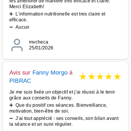
les améliorer de maniere tres efficace et claire.
Merci Elizabeth!
➕ L'information nutritionelle est tres claire et
efficace.
➖ Aucun
mvcheca
25/01/2026
Avis sur
Fanny Morgo
à
★
★
★
★
★
PIBRAC
Je me suis fixée un objectif et j'ai réussi à le tenir
grâce aux conseils de Fanny.
➕ Que du positif ces séances. Bienveillance,
motivation, bien-être de soi.
➖ J'ai tout apprécié : ses conseils, son bilan avant
la séance et un suivi régulier.