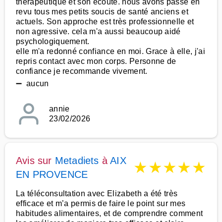
thérapeutique et son écoute. nous avons passé en
revu tous mes petits soucis de santé anciens et
actuels. Son approche est très professionnelle et
non agressive. cela m'a aussi beaucoup aidé
psychologiquement.
elle m'a redonné confiance en moi. Grace à elle, j'ai
repris contact avec mon corps. Personne de
confiance je recommande vivement.
➖ aucun
annie
23/02/2026
Avis sur
Metadiets
à
AIX
★
★
★
★
★
EN PROVENCE
La téléconsultation avec Elizabeth a été très
efficace et m’a permis de faire le point sur mes
habitudes alimentaires, et de comprendre comment