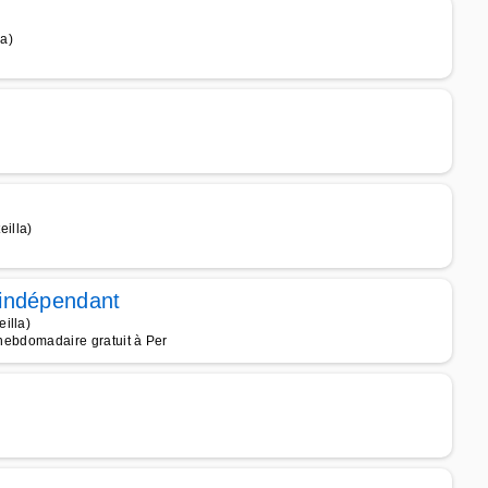
a)
illa)
indépendant
illa)
 hebdomadaire gratuit à Per