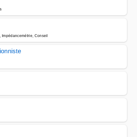
s
el, Impédancemétrie, Conseil
ionniste